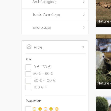
Archéologie
(1)
Toute l'année
(0)
Nature e
Endroits
(0)
Filtre
Prix
0 € - 50 €
50 € - 80 €
80 € - 100 €
Nature e
100 € +
Évaluation