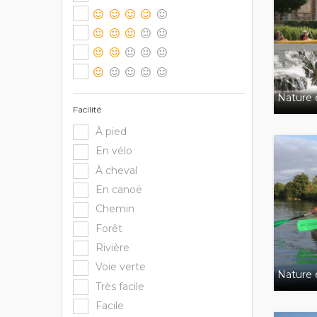
Nature e
Facilité
À pied
En vélo
À cheval
En canoë
Chemin
Forêt
Rivière
Voie verte
Nature e
Très facile
Facile