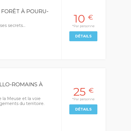
A FORÊT À POURU-
10
€
 ses secrets…
*Par personne
DÉTAILS
ALLO-ROMAINS À
25
€
 la Meuse et la voie
*Par personne
gements du territoire.
DÉTAILS