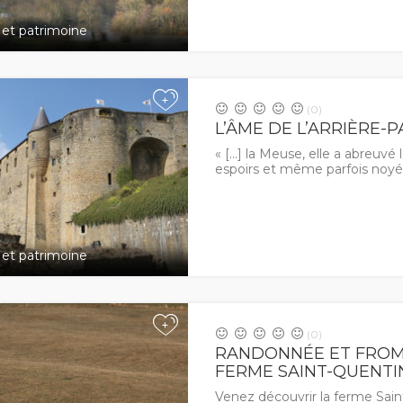
 et patrimoine
+
(0)
L’ÂME DE L’ARRIÈRE-P
« […] la Meuse, elle a abreuvé l
espoirs et même parfois noyé
 et patrimoine
+
(0)
RANDONNÉE ET FROM
FERME SAINT-QUENTIN
Venez découvrir la ferme Sain