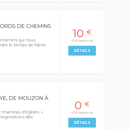
 BORDS DE CHEMINS
10
€
s chemins qui nous
*Par personne
ndre le temps de flâner.
DÉTAILS
AYE, DE MOUZON À
0
€
c manteau d’églises. »
*Par personne
érégrinations des
DÉTAILS