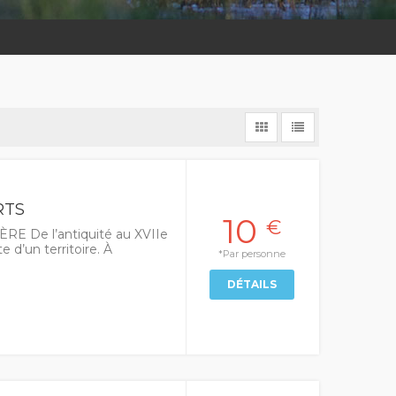
RTS
10
€
E De l’antiquité au XVIIe
 d’un territoire. À
*Par personne
DÉTAILS