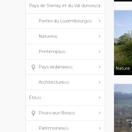
Pays de Stenay et du Val dunois
(0)
Portes du Luxembourg
(0)
Nature
(6)
Printemps
(0)
Pays sedanais
(0)
Nature
Architecture
(0)
Été
(0)
Pouru-aux-Bois
(0)
Patrimoines
(0)