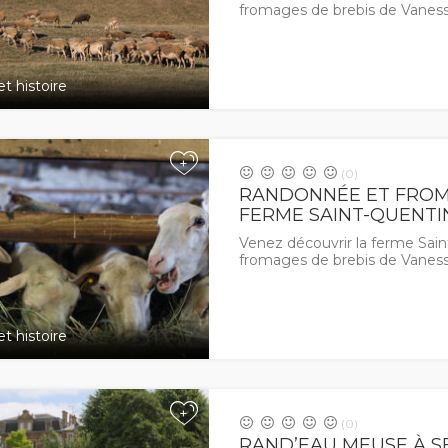
fromages de brebis de Vaness
t histoire
+
(0)
RANDONNÉE ET FROM
FERME SAINT-QUENTIN
Venez découvrir la ferme Sain
fromages de brebis de Vaness
t histoire
+
(0)
RAND’EAU MEUSE À 