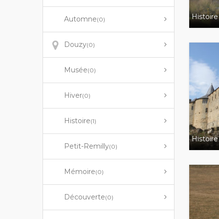
Histoire
Automne
(0)
Douzy
(0)
Musée
(0)
Hiver
(0)
Histoire
(1)
Histoire
Petit-Remilly
(0)
Mémoire
(0)
Découverte
(0)