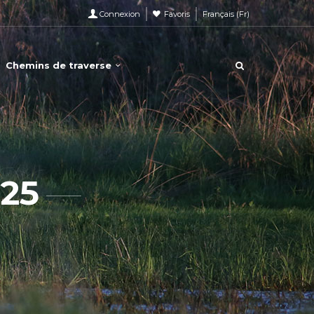
Connexion
Favoris
Français
(
Fr
)
Chemins de traverse
25