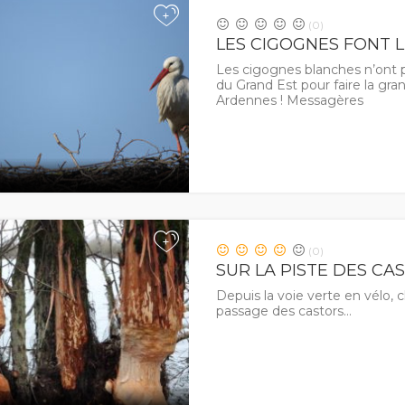
+
(0)
LES CIGOGNES FONT L
Les cigognes blanches n’ont p
du Grand Est pour faire la gra
Ardennes ! Messagères
+
(0)
SUR LA PISTE DES CA
Depuis la voie verte en vélo, 
passage des castors…