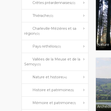
Crêtes préardennaises
(0)
Thiérache
(0)
Charleville-Mézières et sa
région
(0)
Nature
Pays rethélois
(0)
Vallées de la Meuse et de la
Semoy
(0)
Nature et histoire
(4)
Histoire et patrimoine
(5)
Mémoire et patrimoine
(1)
Archéol