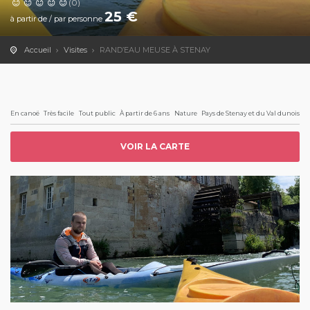
(0)
25
€
à partir de / par personne
Accueil
Visites
RAND’EAU MEUSE À STENAY
En canoë
Très facile
Tout public
À partir de 6 ans
Nature
Pays de Stenay et du Val dunois
VOIR LA CARTE