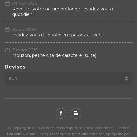
24 mai 2021
Réveillez votre nature profonde : évadez-vous du
quotidien !
8 juin 2020
Évadez-vous du quotidien : passez au vert !
5 mars 2019
Mouzon, petite cité de caractère (suite)
Devises
© Copyright © Tous droits réservés patrimoinesdardennes.fr - Photos
Nathalie Piquart - Conçu et fabriqué par traitcreatif mais propulsé par