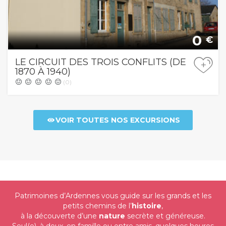
0
€
LE CIRCUIT DES TROIS CONFLITS (DE
+
1870 À 1940)
(0)
VOIR TOUTES NOS EXCURSIONS
Patrimoines d’Ardennes vous guide
sur les grands et les
petits chemins de l’
histoire
,
à la découverte d’une
nature
secrète et généreuse.