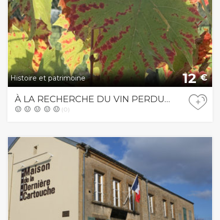
12
€
Histoire et patrimoine
À LA RECHERCHE DU VIN PERDU…
+
(0)