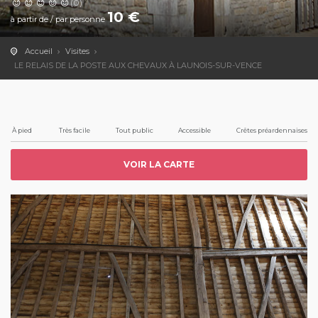
(0)
10
€
à partir de / par personne
Accueil
Visites
LE RELAIS DE LA POSTE AUX CHEVAUX À LAUNOIS-SUR-VENCE
À pied
Très facile
Tout public
Accessible
Crêtes préardennaises
VOIR LA CARTE