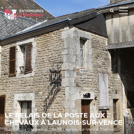
LE RELAIS DE LA POSTE AUX
CHEVAUX À LAUNOIS-SUR-VENCE
Rue Cécilia Gazanière, 08430 Launois-sur-Vence, France