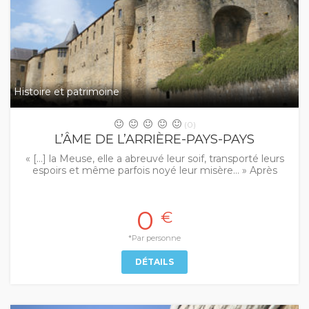
Histoire et patrimoine
(0)
L’ÂME DE L’ARRIÈRE-PAYS-PAYS
« […] la Meuse, elle a abreuvé leur soif, transporté leurs
espoirs et même parfois noyé leur misère… » Après
0
€
*Par personne
DÉTAILS