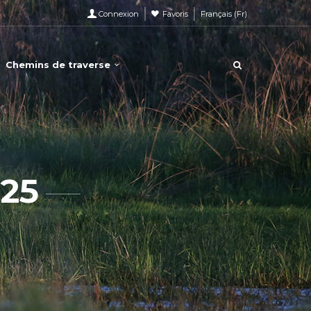
Connexion
Favoris
Français
(
Fr
)
Chemins de traverse
25