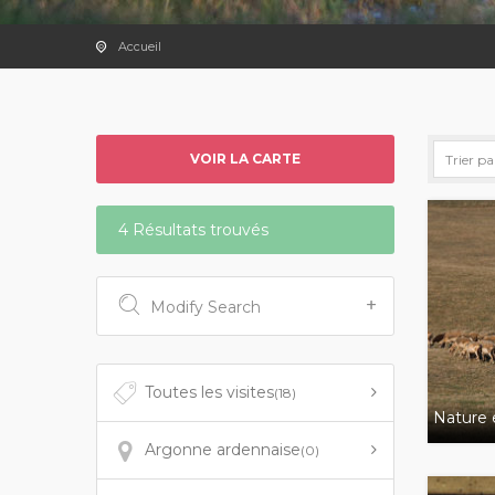
Accueil
VOIR LA CARTE
4 Résultats trouvés
Modify Search
Toutes les visites
(18)
Nature e
Argonne ardennaise
(0)