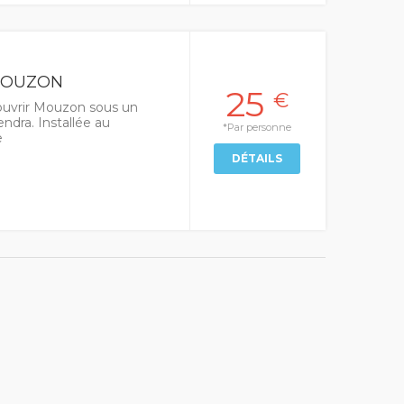
MOUZON
25
€
uvrir Mouzon sous un
ndra. Installée au
*Par personne
e
DÉTAILS