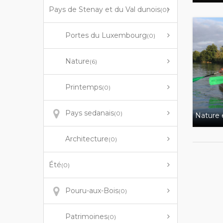
Pays de Stenay et du Val dunois
(0)
Portes du Luxembourg
(0)
Nature
(6)
Printemps
(0)
Pays sedanais
(0)
Nature e
Architecture
(0)
Été
(0)
Pouru-aux-Bois
(0)
Patrimoines
(0)