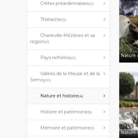
Crêtes préardennaises
(0)
Thiérache
(0)
Charleville-Mézières et sa
région
(0)
Nature e
Pays rethélois
(0)
Vallées de la Meuse et de la
Semoy
(0)
Nature et histoire
(4)
Histoire et patrimoine
(5)
Mémoire et patrimoine
(1)
Nature e