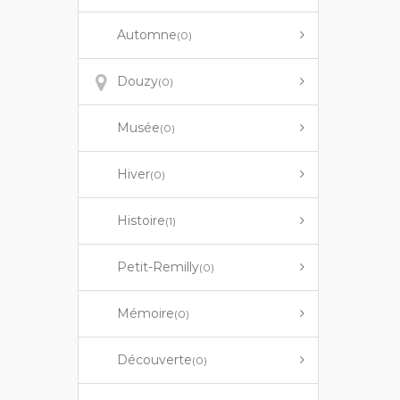
Automne
(0)
Douzy
(0)
Musée
(0)
Hiver
(0)
Histoire
(1)
Petit-Remilly
(0)
Mémoire
(0)
Découverte
(0)