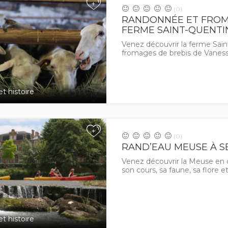
+
(0)
RANDONNÉE ET FROM
FERME SAINT-QUENTIN
Venez découvrir la ferme Sain
fromages de brebis de Vaness
t histoire
+
(0)
RAND’EAU MEUSE À 
Venez découvrir la Meuse en c
son cours, sa faune, sa flore e
t histoire