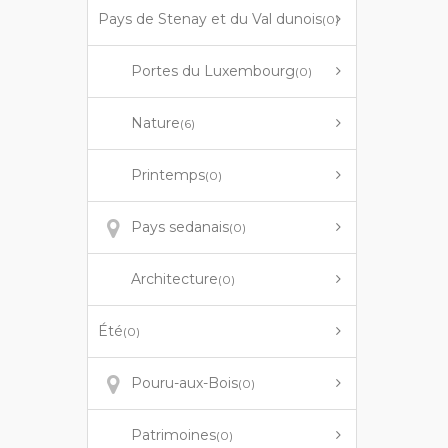
Pays de Stenay et du Val dunois
(0)
Portes du Luxembourg
(0)
Nature
(6)
Printemps
(0)
Pays sedanais
(0)
Architecture
(0)
Été
(0)
Pouru-aux-Bois
(0)
Patrimoines
(0)