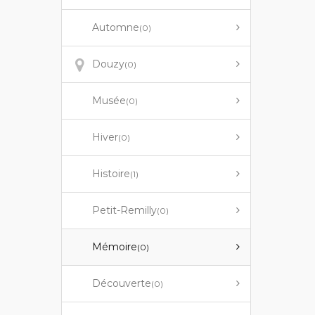
Automne
(0)
Douzy
(0)
Musée
(0)
Hiver
(0)
Histoire
(1)
Petit-Remilly
(0)
Mémoire
(0)
Découverte
(0)