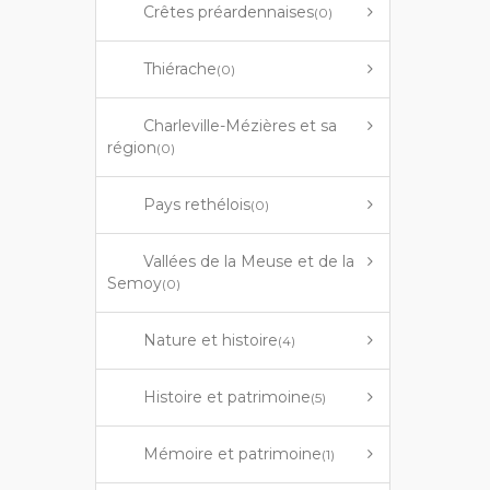
Crêtes préardennaises
(0)
Thiérache
(0)
Charleville-Mézières et sa
région
(0)
Pays rethélois
(0)
Vallées de la Meuse et de la
Semoy
(0)
Nature et histoire
(4)
Histoire et patrimoine
(5)
Mémoire et patrimoine
(1)