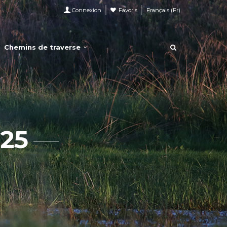
Connexion
Favoris
Français
(
Fr
)
Chemins de traverse
25