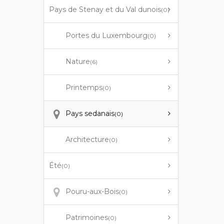
Pays de Stenay et du Val dunois
(0)
Portes du Luxembourg
(0)
Nature
(6)
Printemps
(0)
Pays sedanais
(0)
Architecture
(0)
Été
(0)
Pouru-aux-Bois
(0)
Patrimoines
(0)