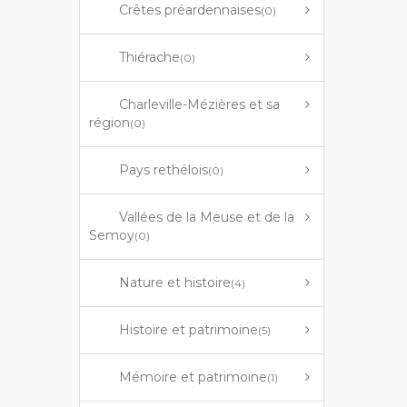
Crêtes préardennaises
(0)
Thiérache
(0)
Charleville-Mézières et sa
région
(0)
Pays rethélois
(0)
Vallées de la Meuse et de la
Semoy
(0)
Nature et histoire
(4)
Histoire et patrimoine
(5)
Mémoire et patrimoine
(1)