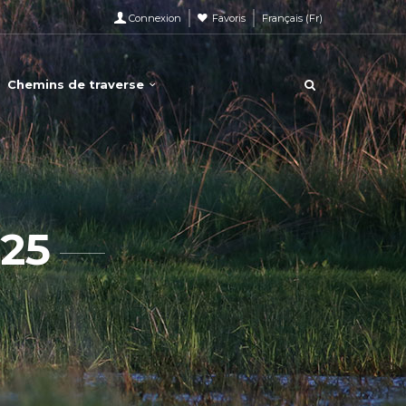
Connexion
Favoris
Français
(
Fr
)
Chemins de traverse
25