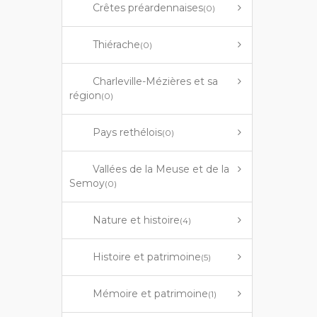
Crêtes préardennaises
(0)
Thiérache
(0)
Charleville-Mézières et sa
région
(0)
Pays rethélois
(0)
Vallées de la Meuse et de la
Semoy
(0)
Nature et histoire
(4)
Histoire et patrimoine
(5)
Mémoire et patrimoine
(1)