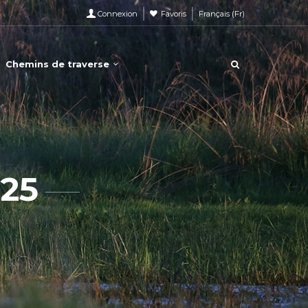
Connexion
Favoris
Français
(
Fr
)
Chemins de traverse
25