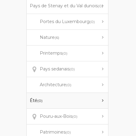
Pays de Stenay et du Val dunois
(0)
Portes du Luxembourg
(0)
Nature
(6)
Printemps
(0)
Pays sedanais
(0)
Architecture
(0)
Été
(0)
Pouru-aux-Bois
(0)
Patrimoines
(0)