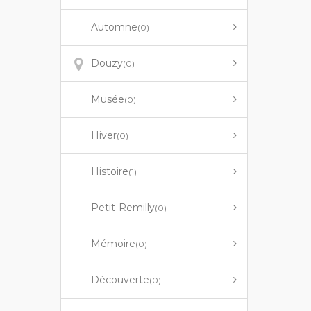
Automne
(0)
Douzy
(0)
Musée
(0)
Hiver
(0)
Histoire
(1)
Petit-Remilly
(0)
Mémoire
(0)
Découverte
(0)