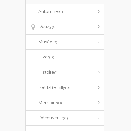
Automne
(0)
Douzy
(0)
Musée
(0)
Hiver
(0)
Histoire
(1)
Petit-Remilly
(0)
Mémoire
(0)
Découverte
(0)