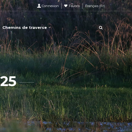
Connexion
Favoris
Français
(
Fr
)
Chemins de traverse
25