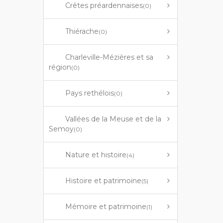
Crêtes préardennaises
(0)
Thiérache
(0)
Charleville-Mézières et sa
région
(0)
Pays rethélois
(0)
Vallées de la Meuse et de la
Semoy
(0)
Nature et histoire
(4)
Histoire et patrimoine
(5)
Mémoire et patrimoine
(1)