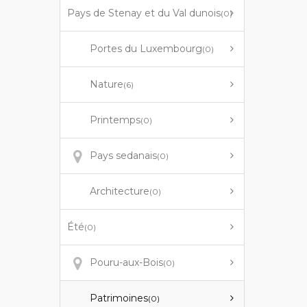
Pays de Stenay et du Val dunois
(0)
Portes du Luxembourg
(0)
Nature
(6)
Printemps
(0)
Pays sedanais
(0)
Architecture
(0)
Été
(0)
Pouru-aux-Bois
(0)
Patrimoines
(0)